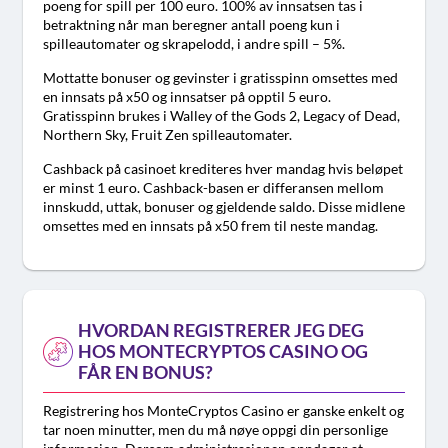
poeng for spill per 100 euro. 100% av innsatsen tas i
betraktning når man beregner antall poeng kun i
spilleautomater og skrapelodd, i andre spill – 5%.
Mottatte bonuser og gevinster i gratisspinn omsettes med
en innsats på x50 og innsatser på opptil 5 euro.
Gratisspinn brukes i Walley of the Gods 2, Legacy of Dead,
Northern Sky, Fruit Zen spilleautomater.
Cashback på casinoet krediteres hver mandag hvis beløpet
er minst 1 euro. Cashback-basen er differansen mellom
innskudd, uttak, bonuser og gjeldende saldo. Disse midlene
omsettes med en innsats på x50 frem til neste mandag.
HVORDAN REGISTRERER JEG DEG
HOS MONTECRYPTOS CASINO OG
FÅR EN BONUS?
Registrering hos MonteCryptos Casino er ganske enkelt og
tar noen minutter, men du må nøye oppgi din personlige