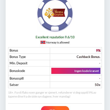
Excellent reputation 9.6/10
Norway is allowed
Bonus
9%
Bonus Type
Cashback Bonus.
Min. Deposit
-
Bonuskode
Ingen kode krævet
Bonusspill
-
Satser
50x
18+. Fordi flaks noen ganger er sjenert, refunderer vi deg opptil 9% av
tapene dine fra de siste syv dagene, hver mandag!