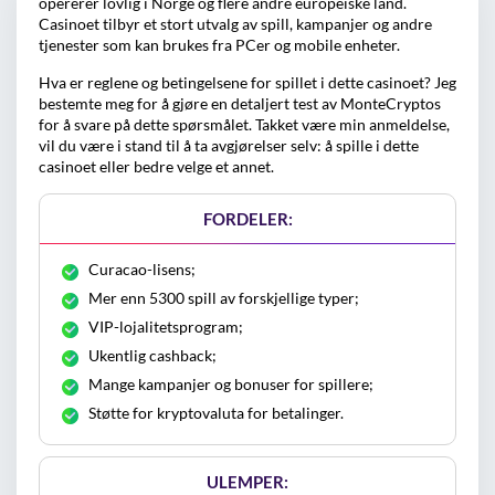
opererer lovlig i Norge og flere andre europeiske land.
Casinoet tilbyr et stort utvalg av spill, kampanjer og andre
tjenester som kan brukes fra PCer og mobile enheter.
Hva er reglene og betingelsene for spillet i dette casinoet? Jeg
bestemte meg for å gjøre en detaljert test av MonteCryptos
for å svare på dette spørsmålet. Takket være min anmeldelse,
vil du være i stand til å ta avgjørelser selv: å spille i dette
casinoet eller bedre velge et annet.
FORDELER:
Curacao-lisens;
Mer enn 5300 spill av forskjellige typer;
VIP-lojalitetsprogram;
Ukentlig cashback;
Mange kampanjer og bonuser for spillere;
Støtte for kryptovaluta for betalinger.
ULEMPER: