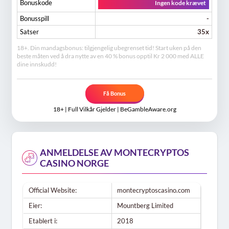
Bonuskode
Ingen kode krævet
Bonusspill
-
Satser
35x
18+. Din mandagsbonus: tilgjengelig ubegrenset tid! Start uken på den
beste måten ved å dra nytte av en 40 % bonus opptil Kr 2 000 med ALLE
dine innskudd!
Få Bonus
18+ | Full
Vilkår Gjelder
| BeGambleAware.org
ANMELDELSE AV MONTECRYPTOS
CASINO NORGE
Official Website:
montecryptoscasino.com
Eier:
Mountberg Limited
Etablert i:
2018