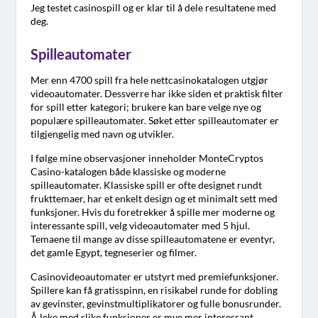
Jeg testet casinospill og er klar til å dele resultatene med
deg.
Spilleautomater
Mer enn 4700 spill fra hele nettcasinokatalogen utgjør
videoautomater. Dessverre har ikke siden et praktisk filter
for spill etter kategori; brukere kan bare velge nye og
populære spilleautomater. Søket etter spilleautomater er
tilgjengelig med navn og utvikler.
I følge mine observasjoner inneholder MonteCryptos
Casino-katalogen både klassiske og moderne
spilleautomater. Klassiske spill er ofte designet rundt
frukttemaer, har et enkelt design og et minimalt sett med
funksjoner. Hvis du foretrekker å spille mer moderne og
interessante spill, velg videoautomater med 5 hjul.
Temaene til mange av disse spilleautomatene er eventyr,
det gamle Egypt, tegneserier og filmer.
Casinovideoautomater er utstyrt med premiefunksjoner.
Spillere kan få gratisspinn, en risikabel runde for dobling
av gevinster, gevinstmultiplikatorer og fulle bonusrunder.
Å leke med slike funksjoner er mye mer interessant.