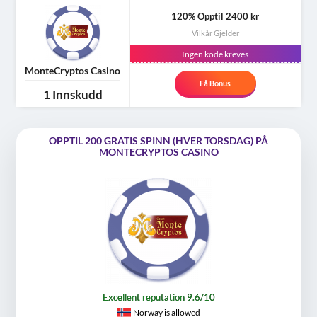
120% Opptil 2400 kr
Vilkår Gjelder
Ingen kode kreves
MonteCryptos Casino
Få Bonus
1 Innskudd
OPPTIL 200 GRATIS SPINN (HVER TORSDAG) PÅ
MONTECRYPTOS CASINO
Excellent reputation 9.6/10
Norway is allowed