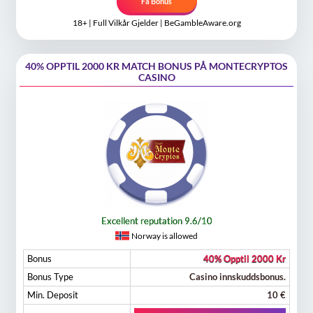
Få Bonus
18+ | Full
Vilkår Gjelder
| BeGambleAware.org
40% OPPTIL 2000 KR MATCH BONUS PÅ MONTECRYPTOS
CASINO
Excellent reputation 9.6/10
Norway is allowed
Bonus
40% Opptil 2000 Kr
Bonus Type
Casino innskuddsbonus.
Min. Deposit
10 €