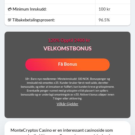
💳 Minimum Innskudd:
100 kr
💯 Tilbakebetalingsprosent:
96.5%
120% Opptil 2400 kr
VELKOMSTBONUS
Få Bonus
18+. Bare nye medlemmer. Minsteinnskudd: 100 NOK. Bonuspenger og
innskudd må omsettes x35. Kunder bruker først reell saldo, deretter
bonussaldo, og etter at innsatsen er fullført, kan kunden kreve gratisspinnene.
Eventuelle penger vunnet med gratisspinn vil bli plassert i en spillers
bonussaldo og er underlagt omsetningskrav x50. Aktivert bonus utløper innen
7 dager etter aktivering.
Vilkår Gjelder
MonteCryptos Casino er en interessant casinoside som