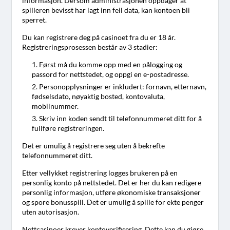
informasjon. Dersom administrasjonen oppdager at
spilleren bevisst har lagt inn feil data, kan kontoen bli
sperret.
Du kan registrere deg på casinoet fra du er 18 år.
Registreringsprosessen består av 3 stadier:
Først må du komme opp med en pålogging og
passord for nettstedet, og oppgi en e-postadresse.
Personopplysninger er inkludert: fornavn, etternavn,
fødselsdato, nøyaktig bosted, kontovaluta,
mobilnummer.
Skriv inn koden sendt til telefonnummeret ditt for å
fullføre registreringen.
Det er umulig å registrere seg uten å bekrefte
telefonnummeret ditt.
Etter vellykket registrering logges brukeren på en
personlig konto på nettstedet. Det er her du kan redigere
personlig informasjon, utføre økonomiske transaksjoner
og spore bonusspill. Det er umulig å spille for ekte penger
uten autorisasjon.
Nettcasinoer krever kontoverifisering. Dette kan du gjøre