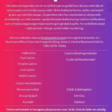
NorskeCasinopanett.com er en online casino guide hvor du kan utforske all
informasjon om norske casino sider, få en eksklusiv bonus, spille casinospill
gratis og med ekte penger. Ekspertene våre har utarbeidet profesjonelle
anmeldelser av nettcasinoer, samlet de mest eksklusive og nye bonustilbudene
som vil hjelpe deg å velge et lønnsomt og trygt sted å spille. For enkelhets skyld
nettcasinoer i Norge, sortert etter vurdering.
Denne nettsiden eies av
HraiGamble Group
hvis registrerte kontor er i
Business Office Vision Exchange Building, Zone 1, Central Business District,
CBD 1070, Malta.
Nettcasino
Casino Betalingsmetoder
Nye Casino
Gratis Spilleautomater
Krypto Casino
Live Casino
Mobil Casino
Casino Anmeldelser
Personvernvilkår
Vilkår & Betingelser
Ansvarlig Spill
Om Oss
Kontakt
Sidekart
Dette nettstedet er beregnet på personer over 18 år. Hvis du føler en sykelig