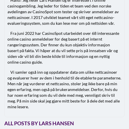
Hallo! Jeg heter Lars Hansen og er interessert i online
casinogambling. Jeg leder for tiden et team ved den norske
avdelingen av CasinoSpot som tester og skriver anmeldelser av
nettcasinoer. I 2017 utviklet teamet vårt sitt eget nettcasino-
evalueringssystem, som du kan lese mer om på nettsiden vår.
Fra juni 2022 har CasinoSpot utarbeidet over 68 interessante
online casino anmeldelser for deg basert på et internt
rangeringssystem. Der finner du kun objektiv informasjon
basert på fakta. Vi håper at du vil sette pris på innsatsen vår og
siden vår vil bli din beste kilde til informasjon og en nyttig
online casino guide.
Vi samler også inn og oppdaterer data om ulike nettcasinoer
og evaluerer hver av dem i henhold til de etablerte parameterne.
Men når jeg vurderer et nettcasino, stoler jeg ikke bare på min
egen erfaring, men også på brukeranmeldelser. Derfor, hvis du
har noen erfaring som du vil dele med meg, vennligst skriv til
meg. På min side skal jeg gjøre mitt beste for å dele det med alle
mine lesere.
ALL POSTS BY LARS HANSEN