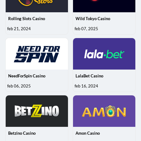
Rolling Slots Casino
Wild Tokyo Casino
feb 21, 2024
feb 07, 2025
NeedForSpin Casino
LalaBet Casino
feb 06, 2025
feb 16, 2024
Betzino Casino
Amon Casino