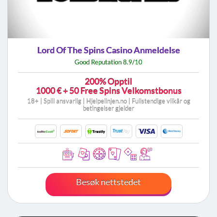
Lord Of The Spins Casino Anmeldelse
Good Reputation 8.9/10
200% Opptil
1000 € + 50 Free Spins Velkomstbonus
18+ | Spill ansvarlig | Hjelpelinjen.no |
Fullstendige vilkår og
betingelser gjelder
Besøk nettstedet