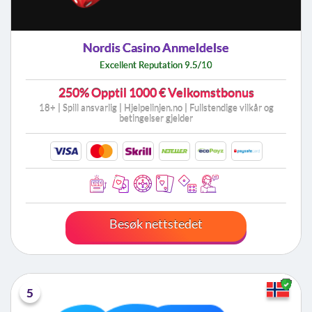
Nordis Casino Anmeldelse
Excellent Reputation 9.5/10
250% Opptil
1000 € Velkomstbonus
18+ | Spill ansvarlig | Hjelpelinjen.no |
Fullstendige vilkår og
betingelser gjelder
Besøk nettstedet
5