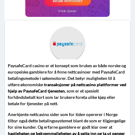
Besøk nettstedet
Vilkår Gjelder
PaysafeCard casino er et konsept som brukes av både norske og
europeiske gamblere for å finne nettcasinoer med PaysafeCard
betalingsmetode i søkemotorer. Det betyr muligheten til å
utføre økonomiske
transaksjoner på nettcasino plattformer ved
hjelp av PaysafeCard tjenesten
, som er et spesielt
forhåndsbetalt kort som lar brukere foreta ulike kjøp eller
betale for tjenester på nett.
Anerkjente nettcasino sider som for tiden opererer i Norge
tilbyr også dette betalingssystemet blant de som er tilgjengelige
for sine kunder. Og erfarne gamblere er godt klar over at
hastigheten og bekvemmeligheten av å sette inn og ta ut penger