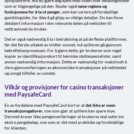
spillplattform, må du gjøre deg kjent med listen over betalingsmåter
som er tilgjengelige på den. Studer også
nøye reglene og
funksjonene for å ta ut penger
, som kan variere på forskjellige
gamblingsider, for ikke å gå glipp av viktige detaljer. Du kan finne
detaljert informasjon i den relevante delen på nettsiden til
nettcasinoet du bruker.
Det er også nødvendig å ta i betraktning at på de fleste plattformer,
før det første uttaket av midler vunnet, må spilleren gå gjennom
bekreftelsesprosessen. For å gjøre dette, gir brukeren som regel
kopier av identifikasjonskort til tekniske støttespesialister, samt
annen nødvendig informasjon. Dette er nødvendig for maksimalt å
sikre gjennomføringen av økonomiske transaksjoner på nettstedet
og unngå tilfeller av svindel.
Vilkår og provisjoner for casino transaksjoner
med PaysafeCard
En av fordelene med PaysafeCard kort er at
det ikke er noen
transaksjonsgebyrer
, noe som gjør at spillere kan spare mye.
Dermed krever ikke pengeoverføringer at brukerne skal sette inn
ekstra pengebeløp, noe som er det mest praktiske og fordelaktige
for klienten.