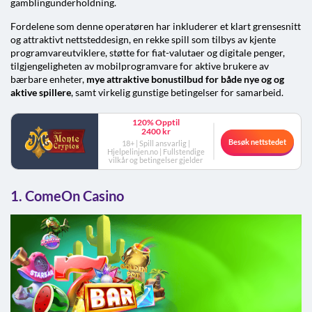
gamblingunderholdning.
Fordelene som denne operatøren har inkluderer et klart grensesnitt
og attraktivt nettsteddesign, en rekke spill som tilbys av kjente
programvareutviklere, støtte for fiat-valutaer og digitale penger,
tilgjengeligheten av mobilprogramvare for aktive brukere av
bærbare enheter,
mye attraktive bonustilbud for både nye og og
aktive spillere
, samt virkelig gunstige betingelser for samarbeid.
120% Opptil
2400 kr
Besøk nettstedet
18+ | Spill ansvarlig |
Hjelpelinjen.no |
Fullstendige
vilkår og betingelser gjelder
1. ComeOn Casino