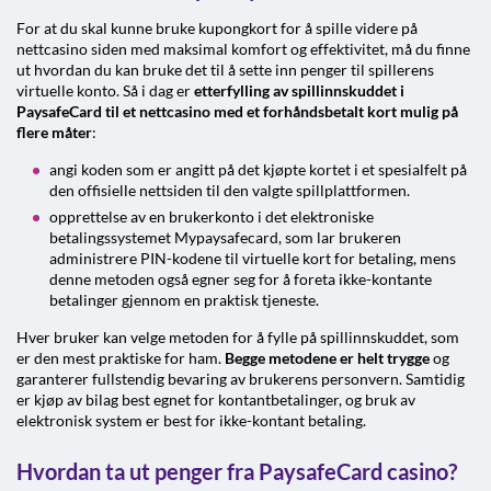
For at du skal kunne bruke kupongkort for å spille videre på
nettcasino siden med maksimal komfort og effektivitet, må du finne
ut hvordan du kan bruke det til å sette inn penger til spillerens
virtuelle konto. Så i dag er
etterfylling av spillinnskuddet i
PaysafeCard til et nettcasino med et forhåndsbetalt kort mulig på
flere måter
:
angi koden som er angitt på det kjøpte kortet i et spesialfelt på
den offisielle nettsiden til den valgte spillplattformen.
opprettelse av en brukerkonto i det elektroniske
betalingssystemet Mypaysafecard, som lar brukeren
administrere PIN-kodene til virtuelle kort for betaling, mens
denne metoden også egner seg for å foreta ikke-kontante
betalinger gjennom en praktisk tjeneste.
Hver bruker kan velge metoden for å fylle på spillinnskuddet, som
er den mest praktiske for ham.
Begge metodene er helt trygge
og
garanterer fullstendig bevaring av brukerens personvern. Samtidig
er kjøp av bilag best egnet for kontantbetalinger, og bruk av
elektronisk system er best for ikke-kontant betaling.
Hvordan ta ut penger fra PaysafeCard casino?