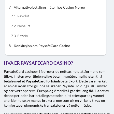
Alternative betalingsmåter hos Casino Norge
Revolut
Neosurf
Bitcoin
Konklusjon om PaysafeCard Casino
HVA ER PAYSAFECARD CASINO?
PaysafeCard casinoer i Norge er de nettcasino plattformene som
tilbyr, i listen over tilgjengelige betalingsmåter,
muligheten til å
betale med et PaysafeCard forhåndsbetalt kort
. Dette varemerket
er en del av en stor gruppe selskaper Paysafe Holdings UK Limited
og har vært operert i Europa og Amerika i ganske lang tid. I løpet av
denne perioden har betalingsmetoden blitt etterspurt og vunnet
anerkjennelse av mange brukere, noe som gir en virkelig trygg og
komfortabel økonomiske transaksjoner på nettområdet.
For øyeblikket brukes
Paysafe betalingskort med pålydende verdier