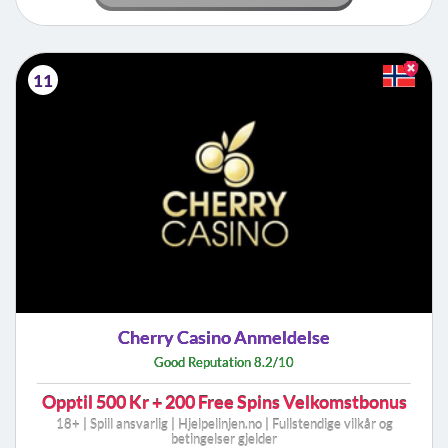
11
Cherry Casino Anmeldelse
Good Reputation 8.2/10
Opptil
500 Kr + 200 Free Spins Velkomstbonus
18+ | Spill ansvarlig | Hjelpelinjen.no |
Fullstendige vilkår og
betingelser gjelder