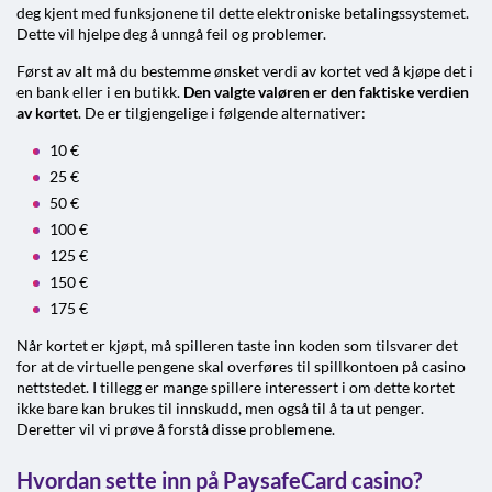
deg kjent med funksjonene til dette elektroniske betalingssystemet.
Dette vil hjelpe deg å unngå feil og problemer.
Først av alt må du bestemme ønsket verdi av kortet ved å kjøpe det i
en bank eller i en butikk.
Den valgte valøren er den faktiske verdien
av kortet
. De er tilgjengelige i følgende alternativer:
10 €
25 €
50 €
100 €
125 €
150 €
175 €
Når kortet er kjøpt, må spilleren taste inn koden som tilsvarer det
for at de virtuelle pengene skal overføres til spillkontoen på casino
nettstedet. I tillegg er mange spillere interessert i om dette kortet
ikke bare kan brukes til innskudd, men også til å ta ut penger.
Deretter vil vi prøve å forstå disse problemene.
Hvordan sette inn på PaysafeCard casino?