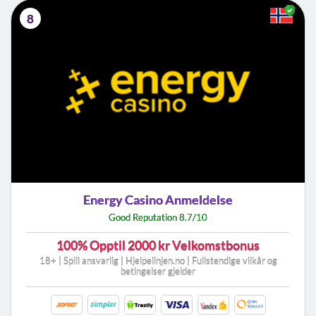
8
Energy Casino Anmeldelse
Good Reputation 8.7/10
100% Opptil
2000 kr Velkomstbonus
18+ | Spill ansvarlig | Hjelpelinjen.no |
Fullstendige vilkår og
betingelser gjelder