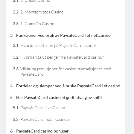
3. Unibet Casino
2. Montecryptos Casino
1. ComeOn Casino
Funksjoner ved bruk av PaysafeCard i et nettcasino
Hvordan sette inn på PaysafeCard casino?
Hvordan ta ut penger fra PaysafeCard casino?
Vilkår og provisjoner for casino transaksjoner med
PaysafeCard
Fordeler og ulemper ved å bruke PaysafeCard i et casino
Har PaysafeCard casino et godt utvalg av spill?
PaysafeCard Live Casino
PaysafeCard mobil casinoer
PaysafeCard casino bonuser