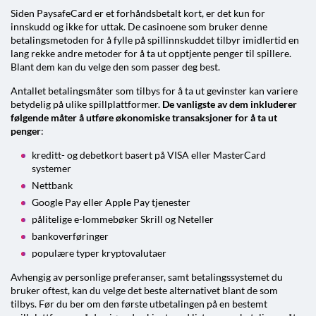
Siden PaysafeCard er et forhåndsbetalt kort, er det kun for
innskudd og ikke for uttak. De casinoene som bruker denne
betalingsmetoden for å fylle på spillinnskuddet tilbyr imidlertid en
lang rekke andre metoder for å ta ut opptjente penger til spillere.
Blant dem kan du velge den som passer deg best.
Antallet betalingsmåter som tilbys for å ta ut gevinster kan variere
betydelig på ulike spillplattformer.
De vanligste av dem inkluderer
følgende måter å utføre økonomiske transaksjoner for å ta ut
penger
:
kreditt- og debetkort basert på VISA eller MasterCard
systemer
Nettbank
Google Pay eller Apple Pay tjenester
pålitelige e-lommebøker Skrill og Neteller
bankoverføringer
populære typer kryptovalutaer
Avhengig av personlige preferanser, samt betalingssystemet du
bruker oftest, kan du velge det beste alternativet blant de som
tilbys. Før du ber om den første utbetalingen på en bestemt