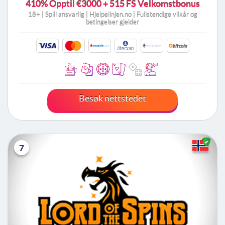
410% Opptil
€3000 + 515 FS Velkomstbonus
18+ | Spill ansvarlig | Hjelpelinjen.no |
Fullstendige vilkår og
betingelser gjelder
Besøk nettstedet
7