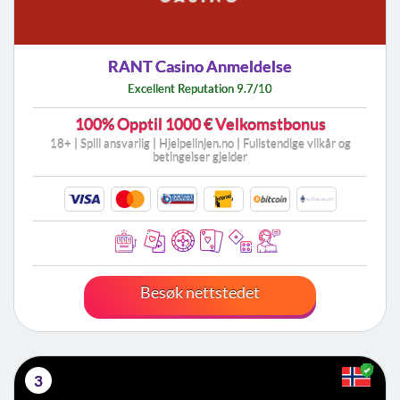
RANT Casino Anmeldelse
Excellent Reputation 9.7/10
100% Opptil
1000 € Velkomstbonus
18+ | Spill ansvarlig | Hjelpelinjen.no |
Fullstendige vilkår og
betingelser gjelder
Besøk nettstedet
3