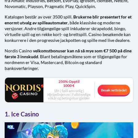
fra Amatic Industries, BetSoft, EvoPlay, Igrosoft, iSoftBet, NetEnt,
Novomatic, Playson, Pragmatic Play, QuickSpin.
Katalogen består av over 3500 spill.
Brukerne blir presentert for et
enormt utvalg av spilleautomater
, både klassiske og moderne
versjoner. Andre tilgjengelige spill inkluderer skrapelodd, bingo,
virtuelle spill og en rekke kort- og brettspill. Casino besøkende kan
konkurrere i den progressive jackpotten og spille med live dealere.
Nordis Casino
velkomstbonuser kan nå så mye som €7 500 på dine
første 3 innskudd
. Blant betalingsmåtene som er tilgjengelige for
nordmenn er Visa, Mastercard, Bitcoin og standard
bankoverføringer.
250% Opptil
1000 €
Besøk nettstedet
18+ | Spill ansvarlig |
Hjelpelinjen.no |
Fullstendige
vilkår og betingelser gjelder
1. Ice Casino