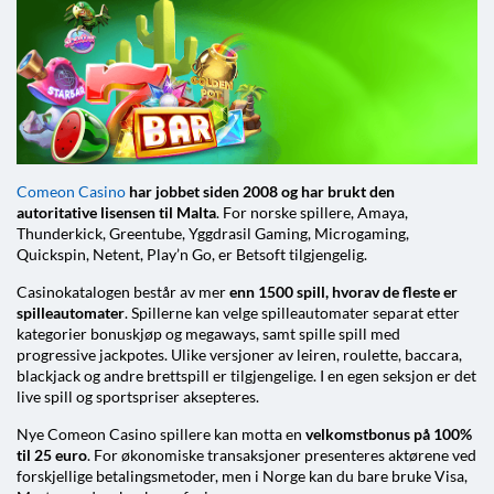
Comeon Casino
har jobbet siden 2008 og har brukt den
autoritative lisensen til Malta
. For norske spillere, Amaya,
Thunderkick, Greentube, Yggdrasil Gaming, Microgaming,
Quickspin, Netent, Play’n Go, er Betsoft tilgjengelig.
Casinokatalogen består av mer
enn 1500 spill, hvorav de fleste er
spilleautomater
. Spillerne kan velge spilleautomater separat etter
kategorier bonuskjøp og megaways, samt spille spill med
progressive jackpotes. Ulike versjoner av leiren, roulette, baccara,
blackjack og andre brettspill er tilgjengelige. I en egen seksjon er det
live spill og sportspriser aksepteres.
Nye Comeon Casino spillere kan motta en
velkomstbonus på 100%
til 25 euro
. For økonomiske transaksjoner presenteres aktørene ved
forskjellige betalingsmetoder, men i Norge kan du bare bruke Visa,