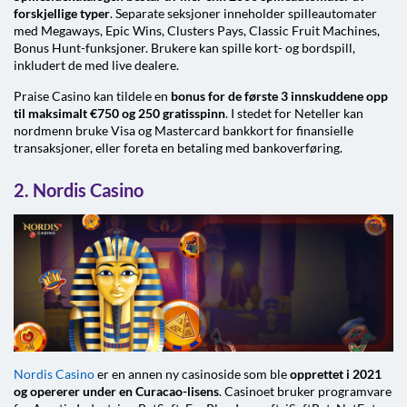
forskjellige typer
. Separate seksjoner inneholder spilleautomater
med Megaways, Epic Wins, Clusters Pays, Classic Fruit Machines,
Bonus Hunt-funksjoner. Brukere kan spille kort- og bordspill,
inkludert de med live dealere.
Praise Casino kan tildele en
bonus for de første 3 innskuddene opp
til maksimalt €750 og 250 gratisspinn
. I stedet for Neteller kan
nordmenn bruke Visa og Mastercard bankkort for finansielle
transaksjoner, eller foreta en betaling med bankoverføring.
2. Nordis Casino
Nordis Casino
er en annen ny casinoside som ble
opprettet i 2021
og opererer under en Curacao-lisens
. Casinoet bruker programvare