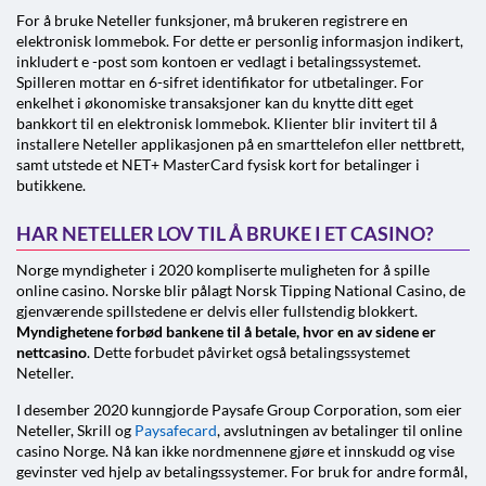
For å bruke Neteller funksjoner, må brukeren registrere en
elektronisk lommebok. For dette er personlig informasjon indikert,
inkludert e -post som kontoen er vedlagt i betalingssystemet.
Spilleren mottar en 6-sifret identifikator for utbetalinger. For
enkelhet i økonomiske transaksjoner kan du knytte ditt eget
bankkort til en elektronisk lommebok. Klienter blir invitert til å
installere Neteller applikasjonen på en smarttelefon eller nettbrett,
samt utstede et NET+ MasterCard fysisk kort for betalinger i
butikkene.
HAR NETELLER LOV TIL Å BRUKE I ET CASINO?
Norge myndigheter i 2020 kompliserte muligheten for å spille
online casino. Norske blir pålagt Norsk Tipping National Casino, de
gjenværende spillstedene er delvis eller fullstendig blokkert.
Myndighetene forbød bankene til å betale, hvor en av sidene er
nettcasino
. Dette forbudet påvirket også betalingssystemet
Neteller.
I desember 2020 kunngjorde Paysafe Group Corporation, som eier
Neteller, Skrill og
Paysafecard
, avslutningen av betalinger til online
casino Norge. Nå kan ikke nordmennene gjøre et innskudd og vise
gevinster ved hjelp av betalingssystemer. For bruk for andre formål,