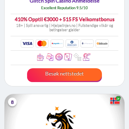
Glitch Spin Casino Anmeldelse
Excellent Reputation 9.5/10
410% Opptil
€3000 + 515 FS Velkomstbonus
18+ | Spill ansvarlig | Hjelpelinjen.no |
Fullstendige vilkår og
betingelser gjelder
Besøk nettstedet
8