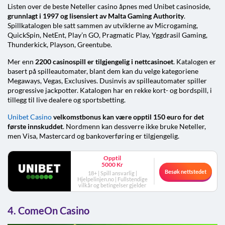
Listen over de beste Neteller casino åpnes med Unibet casinoside,
grunnlagt i 1997 og lisensiert av Malta Gaming Authority
.
Spillkatalogen ble satt sammen av utviklerne av Microgaming,
QuickSpin, NetEnt, Play’n GO, Pragmatic Play, Yggdrasil Gaming,
Thunderkick, Playson, Greentube.
Mer enn
2200 casinospill er tilgjengelig i nettcasinoet
. Katalogen er
basert på spilleautomater, blant dem kan du velge kategoriene
Megaways, Vegas, Exclusives. Dusinvis av spilleautomater spiller
progressive jackpotter. Katalogen har en rekke kort- og bordspill, i
tillegg til live dealere og sportsbetting.
Unibet Casino
velkomstbonus kan være opptil 150 euro for det
første innskuddet
. Nordmenn kan dessverre ikke bruke Neteller,
men Visa, Mastercard og bankoverføring er tilgjengelig.
Opptil
5000 Kr
Besøk nettstedet
18+ | Spill ansvarlig |
Hjelpelinjen.no |
Fullstendige
vilkår og betingelser gjelder
4. ComeOn Casino