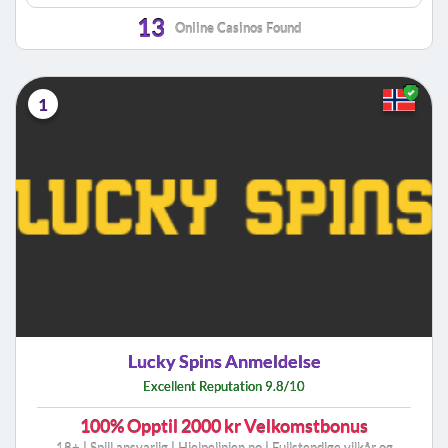
13
Online Casinos Found
1
Lucky Spins Anmeldelse
Excellent Reputation 9.8/10
100% Opptil
2000 kr Velkomstbonus