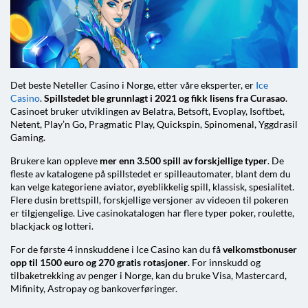
Det beste Neteller Casino i Norge, etter våre eksperter, er
Ice
Casino
.
Spillstedet ble grunnlagt i 2021 og fikk lisens fra Curasao
.
Casinoet bruker utviklingen av Belatra, Betsoft, Evoplay, Isoftbet,
Netent, Play’n Go, Pragmatic Play, Quickspin, Spinomenal, Yggdrasil
Gaming.
Brukere kan oppleve
mer enn 3.500 spill av forskjellige typer
. De
fleste av katalogene på spillstedet er spilleautomater, blant dem du
kan velge kategoriene aviator, øyeblikkelig spill, klassisk, spesialitet.
Flere dusin brettspill, forskjellige versjoner av videoen til pokeren
er tilgjengelige. Live casinokatalogen har flere typer poker, roulette,
blackjack og lotteri.
For de første 4 innskuddene i Ice Casino kan du få
velkomstbonuser
opp til 1500 euro og 270 gratis rotasjoner
. For innskudd og
tilbaketrekking av penger i Norge, kan du bruke Visa, Mastercard,
Mifinity, Astropay og bankoverføringer.