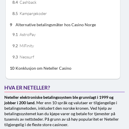
Cashback
Kampanjekoder
Alternative betalingsmåter hos Casino Norge
AstroPay
MiFinity
Neosurf
Konklusjon om Neteller Casino
HVA ER NETELLER?
Neteller elektroniske betalingssystem ble grunnlagt i 1999 og
jobber i 200 land
. Mer enn 10 språk og valutaer er tilgjengelige i
betalingsmetoden, inkludert den norske kronen. Ved hjelp av
betalingssystemet kan du kjøpe varer og betale for tjenester på
tusenvis av nettsteder. På grunn av så høy popularitet er Neteller
tilgjengelig i de fleste store casinoer.