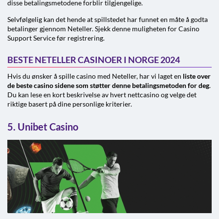
disse betalingsmetodene forblir tilgjengelige.
Selvfølgelig kan det hende at spillstedet har funnet en måte å godta
betalinger gjennom Neteller. Sjekk denne muligheten for Casino
Support Service før registrering.
BESTE NETELLER CASINOER I NORGE 2024
Hvis du ønsker å spille casino med Neteller, har vi laget en
liste over
de beste casino sidene som støtter denne betalingsmetoden for deg
.
Du kan lese en kort beskrivelse av hvert nettcasino og velge det
riktige basert på dine personlige kriterier.
5. Unibet Casino