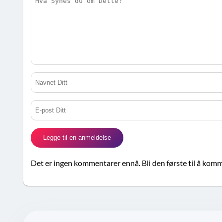
Det er ingen kommentarer ennå. Bli den første til å kom