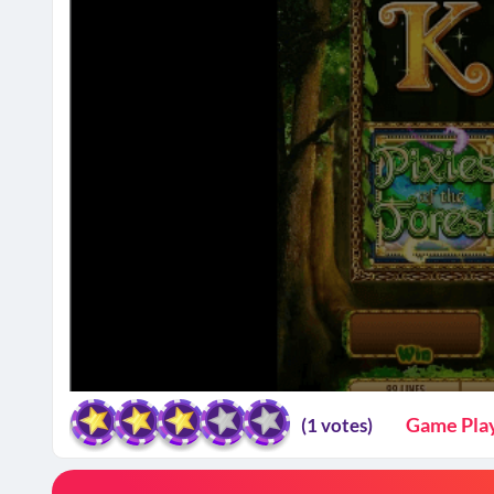
Game Pla
(
1
votes)