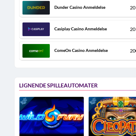
Dunder Casino Anmeldelse
20
Casiplay Casino Anmeldelse
20
ComeOn Casino Anmeldelse
20
LIGNENDE SPILLEAUTOMATER