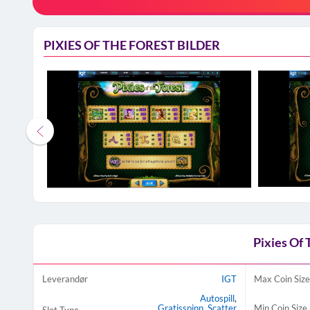
PIXIES OF THE FOREST BILDER
Pixies Of 
Leverandør
IGT
Max Coin Siz
Autospill
,
Gratisspinn
,
Scatter
Min Coin Size
Slot Type