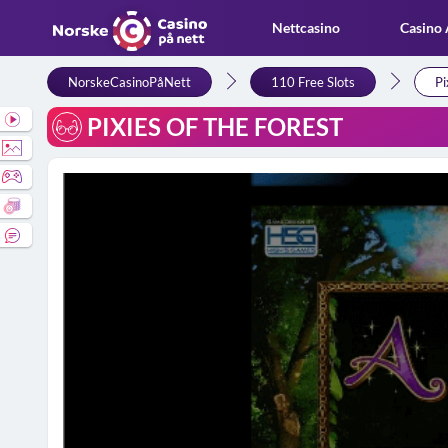
Nettcasino
Casino
NorskeCasinoPåNett
110 Free Slots
Pi
PIXIES OF THE FOREST