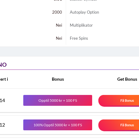
2000
Autoplay Option
Nei
Multiplikator
Nei
Free Spins
INO
ert i
Bonus
Get Bonus
14
Opptil
5000 kr + 100 FS
Få Bonus
12
100% Opptil
5000 kr + 100 FS
Få Bonus