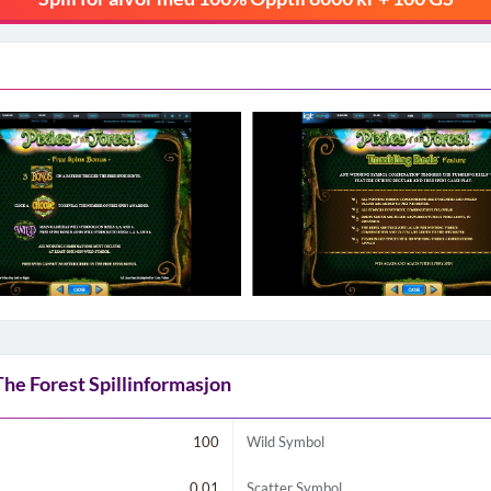
Next
The Forest Spillinformasjon
e
100
Wild Symbol
0.01
Scatter Symbol