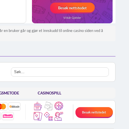
Besøk nettstedet
Vilkår Gjelder
n bruker går og gjør et innskudd til online casino siden ved å
NGSMETODE
CASINOSPILL
Besøk nettstedet