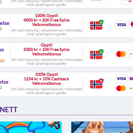
18+ | Spill ansvarlig | Hjelpelinjen.no |
Fullstendige
0
vilkår og betingelser gjelder
100% Opptil
4000 kr + 200 Free Spins
else
Velkomstbonus
0
18+ | Spill ansvarlig | Hjelpelinjen.no |
Fullstendige
vilkår og betingelser gjelder
Opptil
no
5000 kr + 100 Free Spins
Velkomstbonus
18+ | Spill ansvarlig | Hjelpelinjen.no |
Fullstendige
/10
vilkår og betingelser gjelder
100% Opptil
1234 kr + 10% Cashback
else
Velkomstbonus
0
18+ | Spill ansvarlig | Hjelpelinjen.no |
Fullstendige
vilkår og betingelser gjelder
 NETT