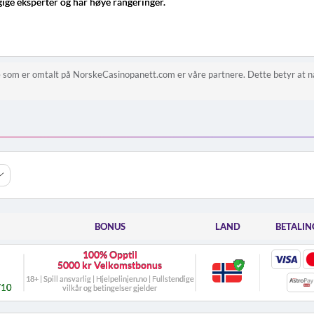
gige eksperter og har høye rangeringer.
om er omtalt på NorskeCasinopanett.com er våre partnere. Dette betyr at når e
BONUS
LAND
BETALI
100% Opptil
o
5000 kr Velkomstbonus
18+ | Spill ansvarlig | Hjelpelinjen.no |
Fullstendige
/10
vilkår og betingelser gjelder