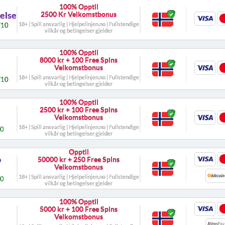
100% Opptil
else
2500 Kr Velkomstbonus
18+ | Spill ansvarlig | Hjelpelinjen.no |
Fullstendige
/10
vilkår og betingelser gjelder
100% Opptil
8000 kr + 100 Free Spins
Velkomstbonus
18+ | Spill ansvarlig | Hjelpelinjen.no |
Fullstendige
/10
vilkår og betingelser gjelder
100% Opptil
2500 kr + 100 Free Spins
Velkomstbonus
18+ | Spill ansvarlig | Hjelpelinjen.no |
Fullstendige
10
vilkår og betingelser gjelder
Opptil
o
50000 kr + 250 Free Spins
Velkomstbonus
18+ | Spill ansvarlig | Hjelpelinjen.no |
Fullstendige
10
vilkår og betingelser gjelder
100% Opptil
5000 kr + 100 Free Spins
Velkomstbonus