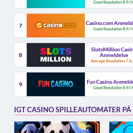
Good Reputation 8.9/1
Casino.com Anmeld
7
Good Reputation 8.4/1
SlotsMillion Casi
8
Anmeldelse
Average Reputation 7.5
Fun Casino Anmeld
9
Good Reputation 8.9/1
IGT CASINO SPILLEAUTOMATER PÅ