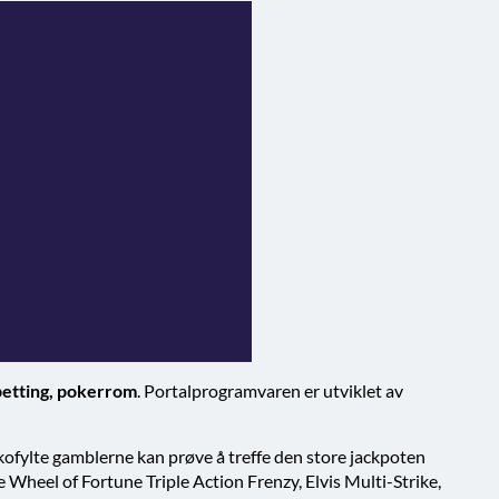
tsbetting, pokerrom
. Portalprogramvaren er utviklet av
isikofylte gamblerne kan prøve å treffe den store jackpoten
e Wheel of Fortune Triple Action Frenzy, Elvis Multi-Strike,