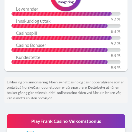
Rangering
Leverandør
92
%
Innskudd og uttak
88
%
Casinospill
92
%
Casino Bonuser
88
%
Kundestøtte
88
%
Erklæring om annonsering: Noen av nettcasino og casinooperatørene som er
omtalt på NorskeCasinopanett.com er våre partnere. Dette betyr at når en
bruker går og gjør et innskudd til online casino siden ved å bruke lenken vår,
kan vi motta en liten provisjon.
PlayFrank Casino Velkomstbonus