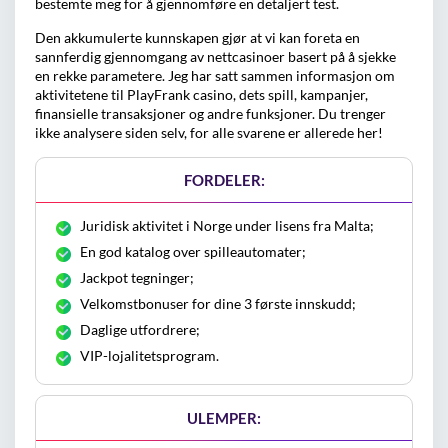
bestemte meg for å gjennomføre en detaljert test.
Den akkumulerte kunnskapen gjør at vi kan foreta en
sannferdig gjennomgang av nettcasinoer basert på å sjekke
en rekke parametere. Jeg har satt sammen informasjon om
aktivitetene til PlayFrank casino, dets spill, kampanjer,
finansielle transaksjoner og andre funksjoner. Du trenger
ikke analysere siden selv, for alle svarene er allerede her!
FORDELER:
Juridisk aktivitet i Norge under lisens fra Malta;
En god katalog over spilleautomater;
Jackpot tegninger;
Velkomstbonuser for dine 3 første innskudd;
Daglige utfordrere;
VIP-lojalitetsprogram.
ULEMPER: