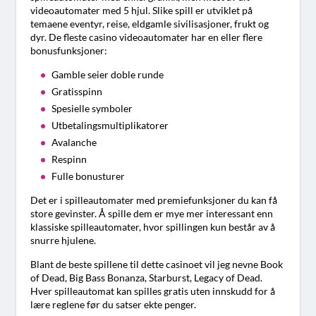
videoautomater med 5 hjul. Slike spill er utviklet på
temaene eventyr, reise, eldgamle sivilisasjoner, frukt og
dyr. De fleste casino videoautomater har en eller flere
bonusfunksjoner:
Gamble seier doble runde
Gratisspinn
Spesielle symboler
Utbetalingsmultiplikatorer
Avalanche
Respinn
Fulle bonusturer
Det er i spilleautomater med premiefunksjoner du kan få
store gevinster. Å spille dem er mye mer interessant enn
klassiske spilleautomater, hvor spillingen kun består av å
snurre hjulene.
Blant de beste spillene til dette casinoet vil jeg nevne Book
of Dead, Big Bass Bonanza, Starburst, Legacy of Dead.
Hver spilleautomat kan spilles gratis uten innskudd for å
lære reglene før du satser ekte penger.