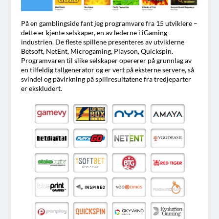
På en gamblingside fant jeg programvare fra 15 utviklere –
dette er kjente selskaper, en av lederne i iGaming-
industrien. De fleste spillene presenteres av utviklerne
Betsoft, NetEnt, Microgaming, Playson, Quickspin.
Programvaren til slike selskaper opererer på grunnlag av
en tilfeldig tallgenerator og er vert på eksterne servere, så
svindel og påvirkning på spillresultatene fra tredjeparter
er ekskludert.