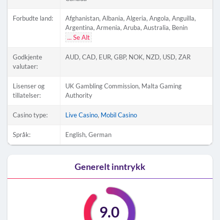
Forbudte land:
Afghanistan, Albania, Algeria, Angola, Anguilla,
Argentina, Armenia, Aruba, Australia, Benin
... Se Alt
Godkjente
AUD, CAD, EUR, GBP, NOK, NZD, USD, ZAR
valutaer:
Lisenser og
UK Gambling Commission, Malta Gaming
tillatelser:
Authority
Casino type:
Live Casino
,
Mobil Casino
Språk:
English, German
Generelt inntrykk
9.0