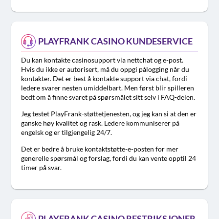
PLAYFRANK CASINO KUNDESERVICE
Du kan kontakte casinosupport via nettchat og e-post.
Hvis du ikke er autorisert, må du oppgi pålogging når du
kontakter. Det er best å kontakte support via chat, fordi
ledere svarer nesten umiddelbart. Men først blir spilleren
bedt om å finne svaret på spørsmålet sitt selv i FAQ-delen.
Jeg testet PlayFrank-støttetjenesten, og jeg kan si at den er
ganske høy kvalitet og rask. Ledere kommuniserer på
engelsk og er tilgjengelig 24/7.
Det er bedre å bruke kontaktstøtte-e-posten for mer
generelle spørsmål og forslag, fordi du kan vente opptil 24
timer på svar.
PLAYFRANK CASINO RESTRIKSJONER