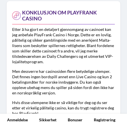
KONKLUSJON OM PLAYFRANK
CASINO
Etter å ha gjort en detaljert gjennomgang av casinoet kan
jeg anbefale PlayFrank Casino i Norge. Dette er en lovlig,
pålitelig og sikker gamblingside med en anerkjent Malta-
lisens som beskytter spillernes rettigheter. Blant fordelene
som skiller dette casinoet fra andre, vil jeg merke
tilstedeværelsen av Daily Challengers og et utmerket VIP-
lojalitetsprogram.
Men dessverre har casinosiden flere betydelige ulemper.
Det finnes ingen bordspill annet enn Live Casino og kun 2
betalingsmåter for norske innbyggere. Du kan også
oppleve ubehag mens du spiller på siden fordi den ikke har
en norskspråklig versjon.
Hvis disse ulempene ikke er så viktige for deg og du ser
etter et virkelig pålitelig casino, kan du trygt registrere deg
hos PlayFrank!
Anmeldelse
Sikkerhet
Bonuser
Registrering