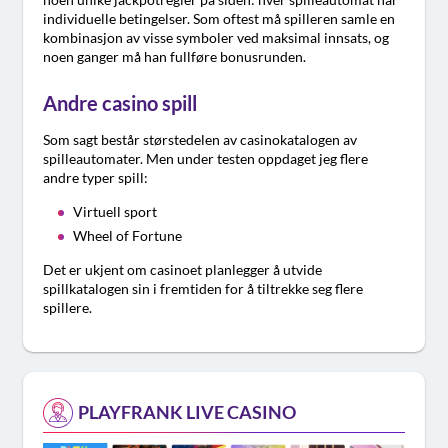
individuelle betingelser. Som oftest må spilleren samle en
kombinasjon av visse symboler ved maksimal innsats, og
noen ganger må han fullføre bonusrunden.
Andre casino spill
Som sagt består størstedelen av casinokatalogen av
spilleautomater. Men under testen oppdaget jeg flere
andre typer spill:
Virtuell sport
Wheel of Fortune
Det er ukjent om casinoet planlegger å utvide
spillkatalogen sin i fremtiden for å tiltrekke seg flere
spillere.
PLAYFRANK LIVE CASINO