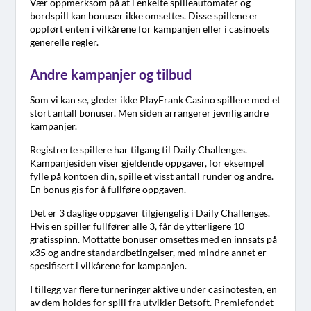
Vær oppmerksom på at i enkelte spilleautomater og
bordspill kan bonuser ikke omsettes. Disse spillene er
oppført enten i vilkårene for kampanjen eller i casinoets
generelle regler.
Andre kampanjer og tilbud
Som vi kan se, gleder ikke PlayFrank Casino spillere med et
stort antall bonuser. Men siden arrangerer jevnlig andre
kampanjer.
Registrerte spillere har tilgang til Daily Challenges.
Kampanjesiden viser gjeldende oppgaver, for eksempel
fylle på kontoen din, spille et visst antall runder og andre.
En bonus gis for å fullføre oppgaven.
Det er 3 daglige oppgaver tilgjengelig i Daily Challenges.
Hvis en spiller fullfører alle 3, får de ytterligere 10
gratisspinn. Mottatte bonuser omsettes med en innsats på
x35 og andre standardbetingelser, med mindre annet er
spesifisert i vilkårene for kampanjen.
I tillegg var flere turneringer aktive under casinotesten, en
av dem holdes for spill fra utvikler Betsoft. Premiefondet