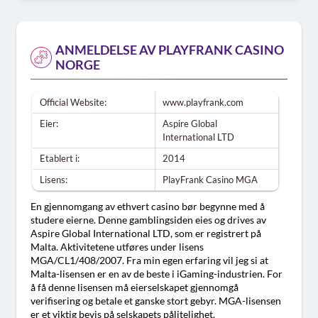
ANMELDELSE AV PLAYFRANK CASINO
NORGE
Official Website:
www.playfrank.com
Eier:
Aspire Global
International LTD
Etablert i:
2014
Lisens:
PlayFrank Casino MGA
En gjennomgang av ethvert casino bør begynne med å
studere eierne. Denne gamblingsiden eies og drives av
Aspire Global International LTD, som er registrert på
Malta. Aktivitetene utføres under lisens
MGA/CL1/408/2007. Fra min egen erfaring vil jeg si at
Malta-lisensen er en av de beste i iGaming-industrien. For
å få denne lisensen må eierselskapet gjennomgå
verifisering og betale et ganske stort gebyr. MGA-lisensen
er et viktig bevis på selskapets pålitelighet.