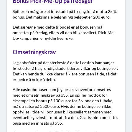
Bonus Pick-Me-Up på fredager
Spilleren må gjøre et innskudd på fredag ​​for å motta 25 %
bonus. Det maksimale belønningsbeløpet er 200 euro.
Det særegne med dette tilbudet er at bonusen må
omsettes på fredag, ellers vil den bli kansellert. Pick-Me-
Up-kampanjen er gyldig hver uke.
Omsetningskrav
Jeg anbefaler på det sterkeste å delta i casino kampanjer
først etter å ha grundig studert deres vilkår og betingelser.
Det kan hende du ikke klarer å klare bonusen i tide, så det
er bedre å nekte å delta.
Alle casinobonuser som jeg beskrev ovenfor, omsettes
med et omsetningskrav på x35. En spiller mottok for
eksempel en bonus på 100 euro: for å vinne den tilbake,
må du satse på 3500 euro. Hvis denne betingelsen ikke
oppfylles i tide, vil bonusen bli kansellert sammen med
eventuelle gevinster mottatt fra den. Gratisspinn omsettes
også med en innsats på x35.