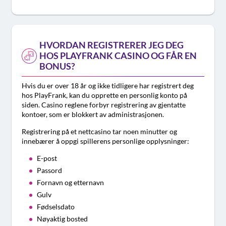
HVORDAN REGISTRERER JEG DEG
HOS PLAYFRANK CASINO OG FÅR EN
BONUS?
Hvis du er over 18 år og ikke tidligere har registrert deg
hos PlayFrank, kan du opprette en personlig konto på
siden. Casino reglene forbyr registrering av gjentatte
kontoer, som er blokkert av administrasjonen.
Registrering på et nettcasino tar noen minutter og
innebærer å oppgi spillerens personlige opplysninger:
E-post
Passord
Fornavn og etternavn
Gulv
Fødselsdato
Nøyaktig bosted