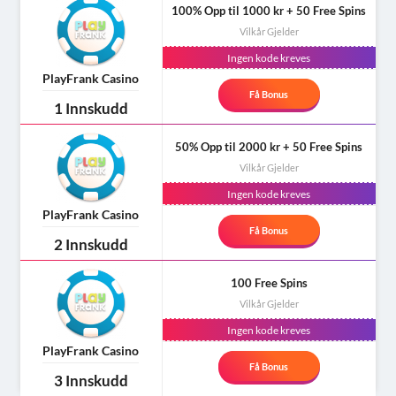
100% Opp til 1000 kr + 50 Free Spins
Vilkår Gjelder
Ingen kode kreves
PlayFrank Casino
Få Bonus
1 Innskudd
50% Opp til 2000 kr + 50 Free Spins
Vilkår Gjelder
Ingen kode kreves
PlayFrank Casino
Få Bonus
2 Innskudd
100 Free Spins
Vilkår Gjelder
Ingen kode kreves
PlayFrank Casino
Få Bonus
3 Innskudd