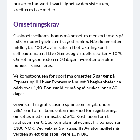
brukeren har vært i svart i løpet av den siste uken,
krediteres ikke midler.
Omsetningskrav
Casinoets velkomstbonus må omsettes med en innsats på
x60, inkludert gevinster fra gratisspinn. Når du omsetter
midler, tas 100 % av innsatsen i betraktning kun i
spilleautomater, i Live Games og virtuelle sporter – 10 %.
Omsetningsperioden er 30 dager, hvoretter ubrukte
bonuser kanselleres.
Velkomstbonusen for sport må omsettes 5 ganger på
Express-spill. I hver Express må minst 3 begivenheter ha
odds over 1,40. Bonusmidler må også brukes innen 30
dager.
Gevinster fra gratis casino spinn, som er gitt under
vilkårene for en bonus uten innskudd for registrering,
omsettes med en innsats på x40. Kostnaden for et
gratisspinn er 0,1 euro, maksimal gevinst fra bonusen er
1100 NOK. Ved valg av 5 gratisspill i Aviator-spillet må
verdien av ett gratisspill være 10 NOK.