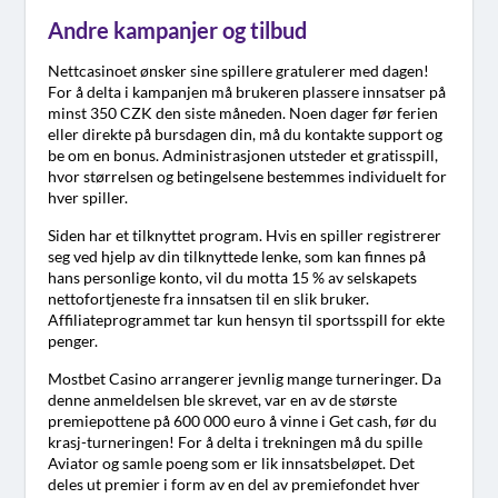
Andre kampanjer og tilbud
Nettcasinoet ønsker sine spillere gratulerer med dagen!
For å delta i kampanjen må brukeren plassere innsatser på
minst 350 CZK den siste måneden. Noen dager før ferien
eller direkte på bursdagen din, må du kontakte support og
be om en bonus. Administrasjonen utsteder et gratisspill,
hvor størrelsen og betingelsene bestemmes individuelt for
hver spiller.
Siden har et tilknyttet program. Hvis en spiller registrerer
seg ved hjelp av din tilknyttede lenke, som kan finnes på
hans personlige konto, vil du motta 15 % av selskapets
nettofortjeneste fra innsatsen til en slik bruker.
Affiliateprogrammet tar kun hensyn til sportsspill for ekte
penger.
Mostbet Casino arrangerer jevnlig mange turneringer. Da
denne anmeldelsen ble skrevet, var en av de største
premiepottene på 600 000 euro å vinne i Get cash, før du
krasj-turneringen! For å delta i trekningen må du spille
Aviator og samle poeng som er lik innsatsbeløpet. Det
deles ut premier i form av en del av premiefondet hver