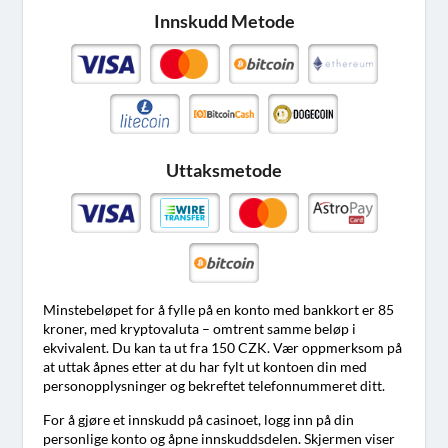
Innskudd Metode
Uttaksmetode
Minstebeløpet for å fylle på en konto med bankkort er 85
kroner, med kryptovaluta – omtrent samme beløp i
ekvivalent. Du kan ta ut fra 150 CZK. Vær oppmerksom på
at uttak åpnes etter at du har fylt ut kontoen din med
personopplysninger og bekreftet telefonnummeret ditt.
For å gjøre et innskudd på casinoet, logg inn på din
personlige konto og åpne innskuddsdelen. Skjermen viser