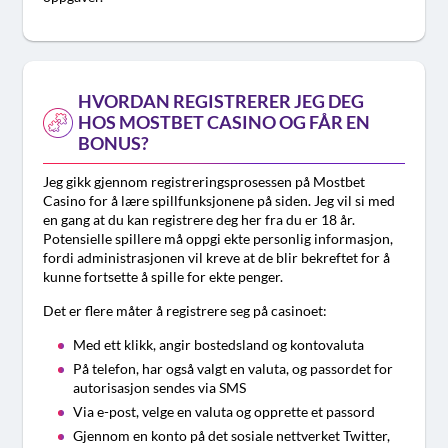
HVORDAN REGISTRERER JEG DEG
HOS MOSTBET CASINO OG FÅR EN
BONUS?
Jeg gikk gjennom registreringsprosessen på Mostbet
Casino for å lære spillfunksjonene på siden. Jeg vil si med
en gang at du kan registrere deg her fra du er 18 år.
Potensielle spillere må oppgi ekte personlig informasjon,
fordi administrasjonen vil kreve at de blir bekreftet for å
kunne fortsette å spille for ekte penger.
Det er flere måter å registrere seg på casinoet:
Med ett klikk, angir bostedsland og kontovaluta
På telefon, har også valgt en valuta, og passordet for
autorisasjon sendes via SMS
Via e-post, velge en valuta og opprette et passord
Gjennom en konto på det sosiale nettverket Twitter,