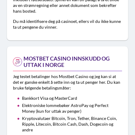
av en strømregning eller annet dokument som bekrefter
hans bosted.
Du må identifisere deg på casinoet, ellers vil du ikke kunne
ta ut pengene du vinner.
MOSTBET CASINO INNSKUDD OG
UTTAK I NORGE
Jeg testet betalinger hos Mostbet Casino og jeg kan si at
det er ganske enkelt å sette inn og ta ut penger her. Du kan
bruke følgende betalingsmåter:
Bankkort Visa og MasterCard
Elektroniske lommebøker AstroPay og Perfect
Money (kun for uttak av penger)
Kryptovalutaer Bitcoin, Tron, Tether, Binance Coin,
Ripple, Litecoin, Bitcoin Cash, Dash, Dogecoin og
andre