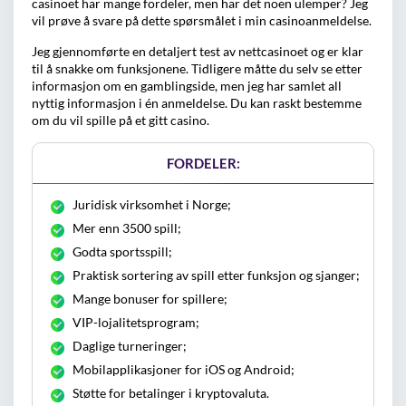
casinoet har mange fordeler, men har det noen ulemper? Jeg
vil prøve å svare på dette spørsmålet i min casinoanmeldelse.
Jeg gjennomførte en detaljert test av nettcasinoet og er klar
til å snakke om funksjonene. Tidligere måtte du selv se etter
informasjon om en gamblingside, men jeg har samlet all
nyttig informasjon i én anmeldelse. Du kan raskt bestemme
om du vil spille på et gitt casino.
FORDELER:
Juridisk virksomhet i Norge;
Mer enn 3500 spill;
Godta sportsspill;
Praktisk sortering av spill etter funksjon og sjanger;
Mange bonuser for spillere;
VIP-lojalitetsprogram;
Daglige turneringer;
Mobilapplikasjoner for iOS og Android;
Støtte for betalinger i kryptovaluta.