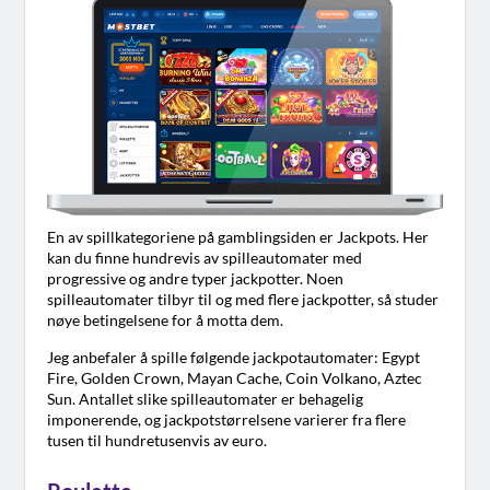
En av spillkategoriene på gamblingsiden er Jackpots. Her
kan du finne hundrevis av spilleautomater med
progressive og andre typer jackpotter. Noen
spilleautomater tilbyr til og med flere jackpotter, så studer
nøye betingelsene for å motta dem.
Jeg anbefaler å spille følgende jackpotautomater: Egypt
Fire, Golden Crown, Mayan Cache, Coin Volkano, Aztec
Sun. Antallet slike spilleautomater er behagelig
imponerende, og jackpotstørrelsene varierer fra flere
tusen til hundretusenvis av euro.