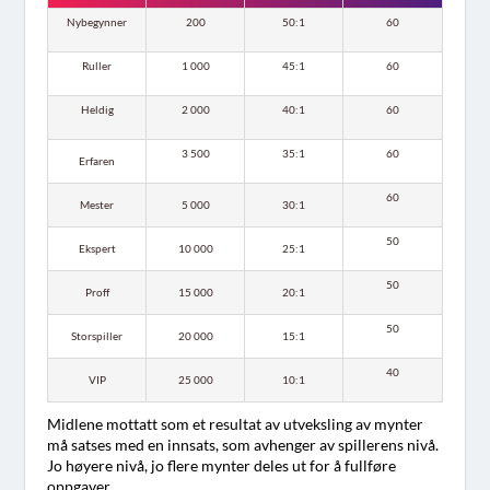
Nybegynner
200
50:1
60
Ruller
1 000
45:1
60
Heldig
2 000
40:1
60
3 500
35:1
60
Erfaren
60
Mester
5 000
30:1
50
Ekspert
10 000
25:1
50
Proff
15 000
20:1
50
Storspiller
20 000
15:1
40
VIP
25 000
10:1
Midlene mottatt som et resultat av utveksling av mynter
må satses med en innsats, som avhenger av spillerens nivå.
Jo høyere nivå, jo flere mynter deles ut for å fullføre
oppgaver.