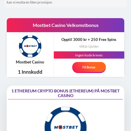
kan vi motta en liten provisjon.
Mostbet Casino Velkomstbonus
Opptil 3000 kr + 250 Free Spins
Vilkår Gjelder
Ingen kode kreves
Mostbet Casino
Få Bonus
1 Innskudd
1 ETHEREUM CRYPTO BONUS (ETHEREUM) PÅ MOSTBET
CASINO