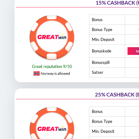
15% CASHBACK (
Bonus
Bonus Type
Min. Deposit
Bonuskode
I
Bonusspill
Great reputation 9/10
Satser
Norway is allowed
25% CASHBACK (
Bonus
Bonus Type
Min. Deposit