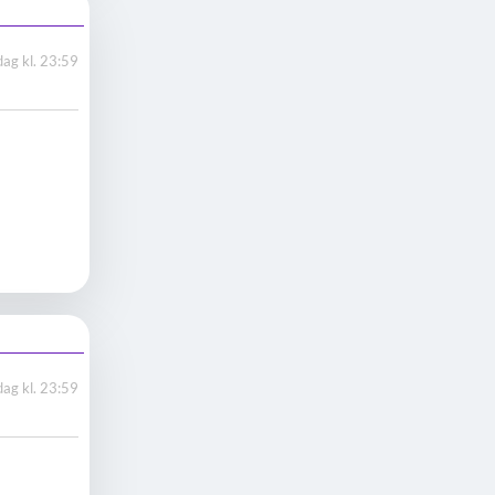
dag kl. 23:59
dag kl. 23:59