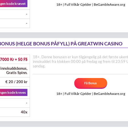
ngen kode krævet
18+ | Full
Vilkår Gjelder
| BeGambleAware.org
-
-
SBONUS (HELGE BONUS PÅFYLL) PÅ GREATWIN CASINO
18+. Denne bonusen er kun tilgjengelig på det første ukent
7000 Kr + 50 FS
innskuddet fra klokken 00:00 på fredag og frem til 23:59
søndag.
 innskuddsbonus,
Gratis Spinn.
€ 20 / 200 kr
Få Bonus
ngen kode kreves
18+ | Full
Vilkår Gjelder
| BeGambleAware.org
-
40x