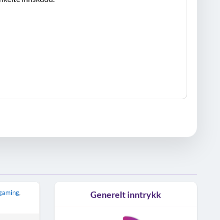
gaming
,
Generelt inntrykk