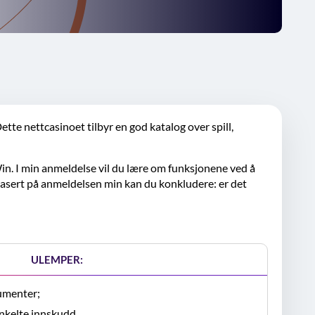
tte nettcasinoet tilbyr en god katalog over spill,
in. I min anmeldelse vil du lære om funksjonene ved å
. Basert på anmeldelsen min kan du konkludere: er det
ULEMPER:
rumenter;
nkelte innskudd.