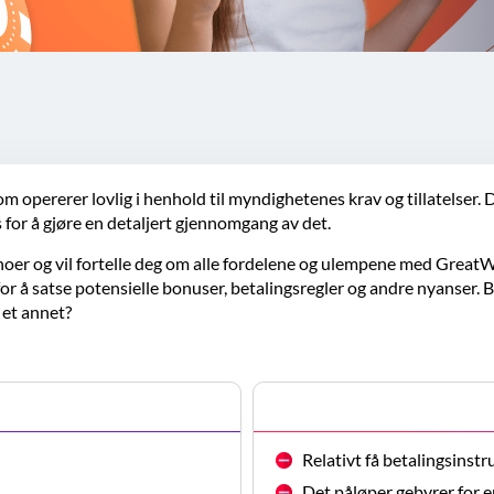
pererer lovlig i henhold til myndighetenes krav og tillatelser. De
s for å gjøre en detaljert gjennomgang av det.
noer og vil fortelle deg om alle fordelene og ulempene med GreatW
e for å satse potensielle bonuser, betalingsregler og andre nyanser
e et annet?
Relativt få betalingsinst
Det påløper gebyrer for e