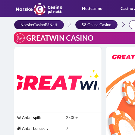
Nettcasino
Casino
NorskeCasinoPåNett
58 Online Casino
GREATWIN CASINO
💻 Antall spill:
2500+
🎁 Antall bonuser:
7