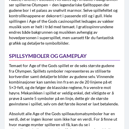
ser spillerne Olympen – den legendariske fjelltoppen der
gudene bor i et palass av snøhvit marmor. Selve spillefeltet og
kontrollknappene er dekorert i passende stil og i gull. Hele
spillingen i Age of the Gods casinospillet ledsages av vakker
musikk som er helt i tråd med temaet. I gratisspinnrundene
endres både bakgrunnen og musikken avhengig av
hovedpersonen i superspillet, men uansett får du fantastisk
grafikk og detaljerte symbolbilder.
SPILLSYMBOLER OG GAMEPLAY
Temaet for Age of the Gods spillet er de seks største gudene
fra Olympen. Spillets symboler representeres av stiliserte
kortverdier samt detaljerte bilder av gudene selv. Vinnende
kombinasjoner kan samles inn fra en av de 20 linjene på et
5×3-felt, og de følger de klassiske reglene, fra venstre mot
høyre. Mekanikken i spillet er veldig enkel, det viktigste er å
prøve å samle 5 symboler på en linje, dette gir de største
gevinstene i spillet, selv om det første ikonet er lavt betalende.
Absolutt alle Age of the Gods spilleautomatsymboler har en
verdi, det er ingen ikoner som ikke har en verdi. For å finne ut
hvor mange mynter spilleren vil få, kan du se i