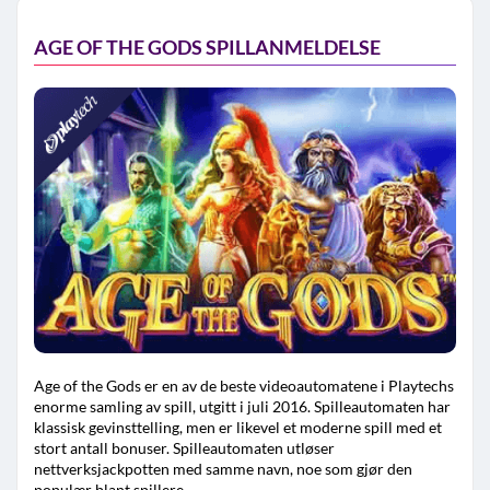
AGE OF THE GODS SPILLANMELDELSE
Age of the Gods er en av de beste videoautomatene i Playtechs
enorme samling av spill, utgitt i juli 2016. Spilleautomaten har
klassisk gevinsttelling, men er likevel et moderne spill med et
stort antall bonuser. Spilleautomaten utløser
nettverksjackpotten med samme navn, noe som gjør den
populær blant spillere.