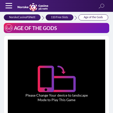
NorskeCasinoPåNett
110 Free Slots
Age of the Gods
AGE OF THE GODS
Please Change Your device to landscape
Mode to Play This Game