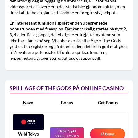
definitivt gi deg et hyggelig tidsfordriv. Ja, RTP for denne
videosporet er lavere enn det statistiske gjennomsnittet, men
du vil alltid ha en sjanse til å vinne en progressiv jackpot.
En interessant funksjon i spillet er den ubegrensede
bonusrunden med freespins. Det kan virkelig startes på nytt 2,
3, 4 eller flere ganger, det viktigste er å gjette myntene som
ikke har Hades på seg. Vi anbefaler å spille Age of the Gods
gratis uten registrering på denne siden, det er en god mulighet
til å evaluere potensialet til online spilleautomaten,
hyppigheten av gevinster og utløse et super spill.
SPILL AGE OF THE GODS PÅ ONLINE CASINO
Navn
Bonus
Get Bonus
210% Opptil
Wild Tokyo
Få Bonus
5000 kr + 250 FS