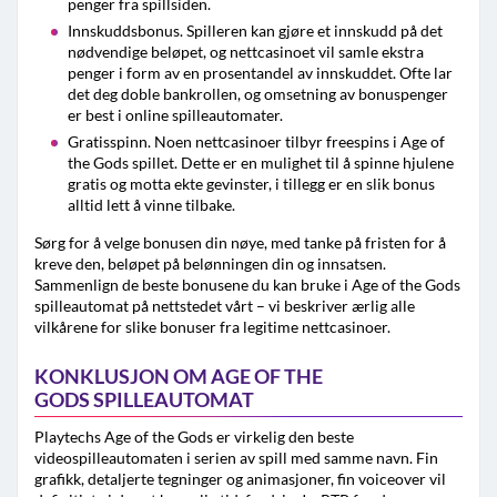
penger fra spillsiden.
Innskuddsbonus. Spilleren kan gjøre et innskudd på det
nødvendige beløpet, og nettcasinoet vil samle ekstra
penger i form av en prosentandel av innskuddet. Ofte lar
det deg doble bankrollen, og omsetning av bonuspenger
er best i online spilleautomater.
Gratisspinn. Noen nettcasinoer tilbyr freespins i Age of
the Gods spillet. Dette er en mulighet til å spinne hjulene
gratis og motta ekte gevinster, i tillegg er en slik bonus
alltid lett å vinne tilbake.
Sørg for å velge bonusen din nøye, med tanke på fristen for å
kreve den, beløpet på belønningen din og innsatsen.
Sammenlign de beste bonusene du kan bruke i Age of the Gods
spilleautomat på nettstedet vårt – vi beskriver ærlig alle
vilkårene for slike bonuser fra legitime nettcasinoer.
KONKLUSJON OM AGE OF THE
GODS SPILLEAUTOMAT
Playtechs Age of the Gods er virkelig den beste
videospilleautomaten i serien av spill med samme navn. Fin
grafikk, detaljerte tegninger og animasjoner, fin voiceover vil