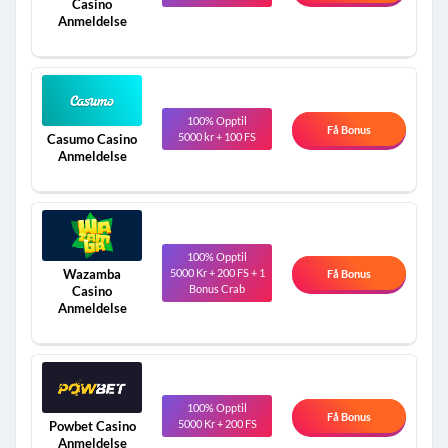
Casino
Anmeldelse
100% Opptil
Få Bonus
5000 kr + 100 FS
Casumo Casino
Anmeldelse
100% Opptil
Wazamba
5000 Kr + 200 FS + 1
Få Bonus
Bonus Crab
Casino
Anmeldelse
100% Opptil
Få Bonus
5000 Kr + 200 FS
Powbet Casino
Anmeldelse