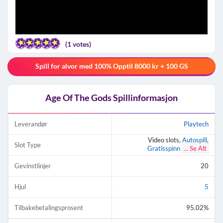
(
1
votes)
Spill for alvor med 100% Opptil 8000 kr + 100 GS
Age Of The Gods Spillinformasjon
Leverandør
Playtech
Video slots,
Autospill
,
Slot Type
Gratisspinn
... Se Alt
Gevinstlinjer
20
Hjul
5
Tilbakebetalingsprosent
95.02%