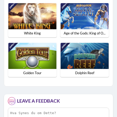
White King
Age of the Gods: King of O...
Golden Tour
Dolphin Reef
LEAVE A FEEDBACK