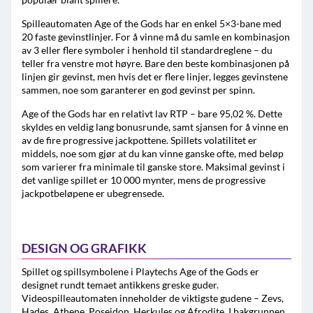
Spilleautomaten Age of the Gods har en enkel 5×3-bane med
20 faste gevinstlinjer. For å vinne må du samle en kombinasjon
av 3 eller flere symboler i henhold til standardreglene – du
teller fra venstre mot høyre. Bare den beste kombinasjonen på
linjen gir gevinst, men hvis det er flere linjer, legges gevinstene
sammen, noe som garanterer en god gevinst per spinn.
Age of the Gods har en relativt lav RTP – bare 95,02 %. Dette
skyldes en veldig lang bonusrunde, samt sjansen for å vinne en
av de fire progressive jackpottene. Spillets volatilitet er
middels, noe som gjør at du kan vinne ganske ofte, med beløp
som varierer fra minimale til ganske store. Maksimal gevinst i
det vanlige spillet er 10 000 mynter, mens de progressive
jackpotbeløpene er ubegrensede.
DESIGN OG GRAFIKK
Spillet og spillsymbolene i Playtechs Age of the Gods er
designet rundt temaet antikkens greske guder.
Videospilleautomaten inneholder de viktigste gudene – Zevs,
Hades, Athene, Poseidon, Herkules og Afrodite. I bakgrunnen